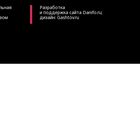
льная
Разработка
и поддержка сайта
Danifo.ru
;
твом
дизайн:
Gashtov.ru
САТЬСЯ ЧЕРЕЗ ПОРТАЛ ГОСУСЛУГ