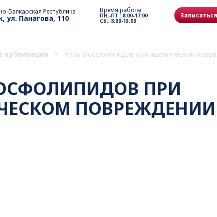
Время работы
но-Балкарская Республика
Записаться
ПН.-ПТ.: 8:00-17:00
к, ул. Панагова, 110
СБ.: 8:00-13:00
е публикации
Роль фосфолипидов при ишемическом повре
ОСФОЛИПИДОВ ПРИ
ЕСКОМ ПОВРЕЖДЕНИИ