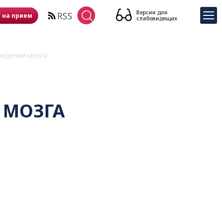
Версия для
RSS
 на прием
слабовидящих
ждении мозга
 МОЗГА