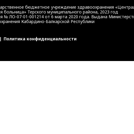
дарственное бюджетное учреждение здравоохранения «Центра
я больница» Терского муниципального района, 2023 год
я № ЛО-07-01-001214 от 6 марта 2020 года. Выдана Министерс
хранения Кабардино-Балкарской Республики
|
Политика конфиденциальности
г КБР или портал госуслуг.
ИХ УСЛУГ КБР
ЗАПИ