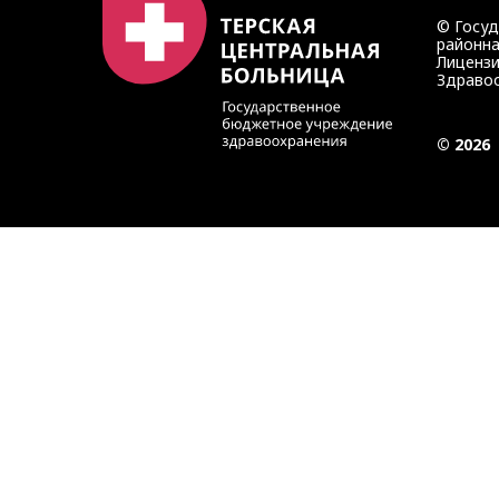
© Госу
районна
Лицензи
Здравоо
© 2026
Записаться на прием
Запись осуществляется через портал медицинских услу
Также вы можете записаться на приём по телефонам:
8 (8662) 41-0-03
— приемное отделение ЦРБ
8 (8662) 41-1-03
— регистратура поликлиники
8 (8662) 41-4-03
— регистратура детской поликлиники
8 (8662) 49-60-99
— колл-центр
ЗАПИСАТЬСЯ ЧЕРЕЗ ПОРТАЛ МЕДИЦИНСК