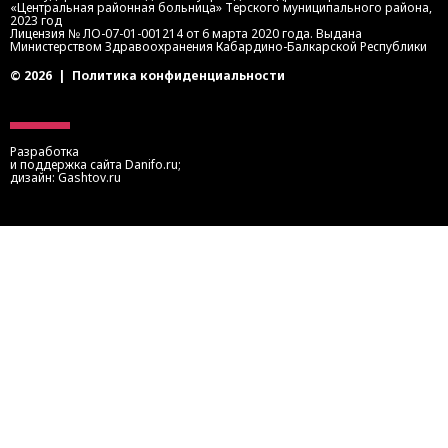
«Центральная районная больница» Терского муниципального района,
2023 год
Лицензия № ЛО-07-01-001214 от 6 марта 2020 года. Выдана
Министерством Здравоохранения Кабардино-Балкарской Республики
© 2026
|
Политика конфиденциальности
Разработка
и поддержка сайта
Danifo.ru
;
дизайн:
Gashtov.ru
Записаться на прием
Запись осуществляется через портал медицинских
услуг КБР или портал госуслуг.
Также вы можете записаться на приём по телефонам:
8 (8662) 41-0-03
— приемное отделение ЦРБ
8 (8662) 41-1-03
— регистратура поликлиники
8 (8662) 41-4-03
— регистратура детской поликлиники
8 (8662) 49-60-99
— колл-центр
ЗАПИСАТЬСЯ ЧЕРЕЗ