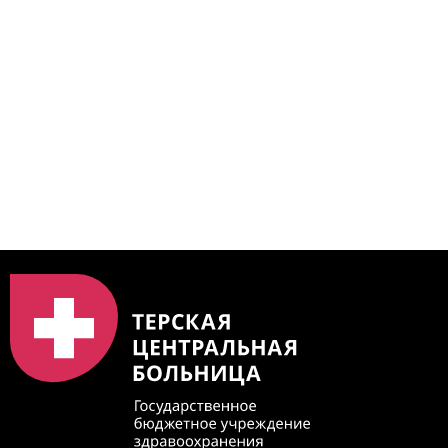
https://bus.gov.ru/qrcode/rate/239345