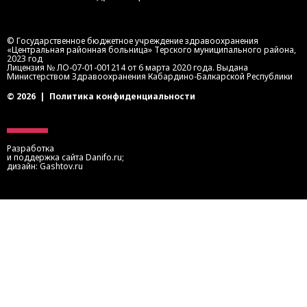
© Государственное бюджетное учреждение здравоохранения
«Центральная районная больница» Терского муниципального района,
2023 год
Лицензия № ЛО-07-01-001214 от 6 марта 2020 года. Выдана
Министерством Здравоохранения Кабардино-Балкарской Республики
© 2026
|
Политика конфиденциальности
Разработка
и поддержка сайта
Danifo.ru
;
дизайн:
Gashtov.ru
Записаться на прием
Запись осуществляется через портал медицинских
услуг КБР или портал госуслуг.
Также вы можете записаться на приём по телефонам:
8 (8662) 41-0-03
— приемное отделение ЦРБ
8 (8662) 41-1-03
— регистратура поликлиники