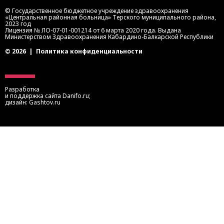
© Государственное бюджетное учреждение здравоохранения
«Центральная районная больница» Терского муниципального района,
2023 год
Лицензия № ЛО-07-01-001214 от 6 марта 2020 года. Выдана
Министерством Здравоохранения Кабардино-Балкарской Республики
© 2026
|
Политика конфиденциальности
Разработка
и поддержка сайта
Danifo.ru
;
дизайн:
Gashtov.ru
Записаться на прием
Запись осуществляется через портал медицинских
услуг КБР или портал госуслуг.
Также вы можете записаться на приём по телефонам:
8 (8662) 41-0-03
— приемное отделение ЦРБ
8 (8662) 41-1-03
— регистратура поликлиники
8 (8662) 41-4-03
— регистратура детской поликлиники
8 (8662) 49-60-99
— колл-центр