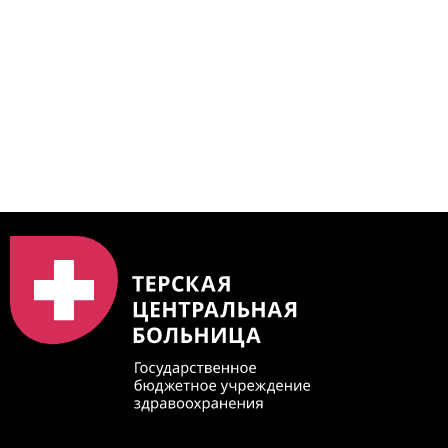
https://bus.gov.ru/qrcode/rate/239345