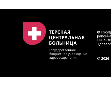
© Госу
районна
Лицензи
Здравоо
© 2026
Записаться на прием
Запись осуществляется через портал медицинских услу
Также вы можете записаться на приём по телефонам:
8 (8662) 41-0-03
— приемное отделение ЦРБ
8 (8662) 41-1-03
— регистратура поликлиники