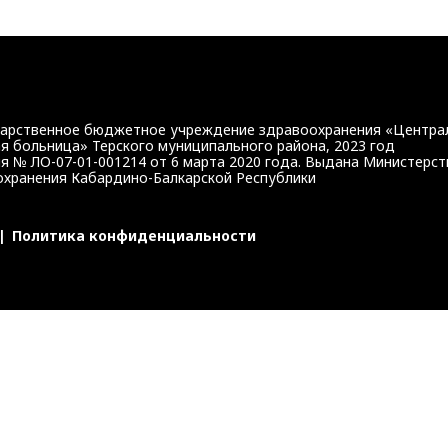
https://bus.gov.ru/qrcode/rate/239345
дарственное бюджетное учреждение здравоохранения «Центра
я больница» Терского муниципального района, 2023 год
я № ЛО-07-01-001214 от 6 марта 2020 года. Выдана Министерс
хранения Кабардино-Балкарской Республики
|
Политика конфиденциальности
г КБР или портал госуслуг.