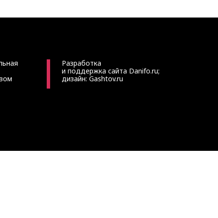
льная
Разработка
и поддержка сайта
Danifo.ru
;
твом
дизайн:
Gashtov.ru