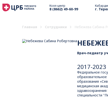
Колл-центр
Кабарди
8 (8662) 49-60-99
г. Тере
Главная
Сотрудники
Небежева Сабина Р
НЕБЕЖЕВ
Врач-педиатр у
2017-2023 
Федеральное гос
образовательное
образования «Сев
медицинская ака
здравоохранения 
специальности "П