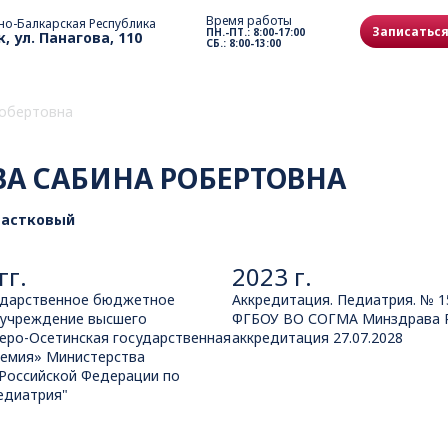
Время работы
но-Балкарская Республика
Записаться
ПН.-ПТ.: 8:00-17:00
к, ул. Панагова, 110
СБ.: 8:00-13:00
обертовна
А САБИНА РОБЕРТОВНА
частковый
гг.
2023 г.
ударственное бюджетное
Аккредитация. Педиатрия. № 1
 учреждение высшего
ФГБОУ ВО СОГМА Минздрава Р
еро-Осетинская государственная
аккредитация 27.07.2028
демия» Министерства
Российской Федерации по
едиатрия"