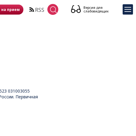
Версия для
RSS
 на прием
слабовидящих
523 031003055
оссии. Первичная