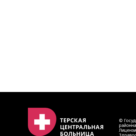
© Госу
районна
Лицензи
Здравоо