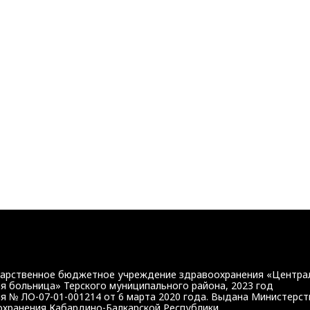
https://bus.gov.ru/qrcode/rate/239345
дарственное бюджетное учреждение здравоохранения «Центра
я больница» Терского муниципального района, 2023 год
я № ЛО-07-01-001214 от 6 марта 2020 года. Выдана Министерс
хранения Кабардино-Балкарской Республики