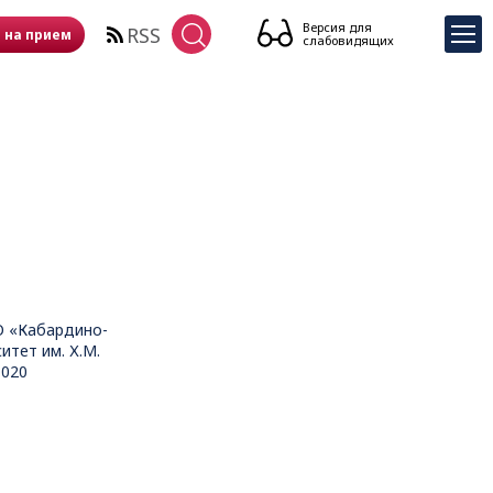
Версия для
RSS
 на прием
слабовидящих
О «Кабардино-
итет им. Х.М.
1020