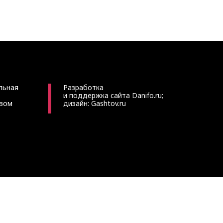
льная
Разработка
и поддержка сайта
Danifo.ru
;
твом
дизайн:
Gashtov.ru