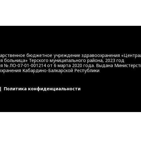
https://bus.gov.ru/qrcode/rate/239345
дарственное бюджетное учреждение здравоохранения «Центра
я больница» Терского муниципального района, 2023 год
я № ЛО-07-01-001214 от 6 марта 2020 года. Выдана Министерс
хранения Кабардино-Балкарской Республики
|
Политика конфиденциальности
г КБР или портал госуслуг.