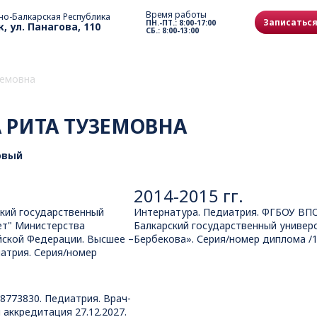
Время работы
но-Балкарская Республика
Записаться
ПН.-ПТ.: 8:00-17:00
к, ул. Панагова, 110
СБ.: 8:00-13:00
земовна
РИТА ТУЗЕМОВНА
овый
2014-2015 гг.
кий государственный
Интернатура. Педиатрия. ФГБОУ ВП
ет" Министерства
Балкарский государственный универс
йской Федерации. Высшее –
Бербекова». Серия/номер диплома /
иатрия. Серия/номер
8773830. Педиатрия. Врач-
 аккредитация 27.12.2027.