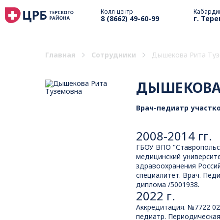
Колл-центр
Кабарди
8 (8662) 49-60-99
г. Тере
Главная
Сотрудники
Дышекова Рита Ту
ДЫШЕКОВА 
Врач-педиатр участк
2008-2014 гг.
ГБОУ ВПО "Ставропольс
медицинский университ
здравоохранения Росси
специалитет. Врач. Пед
диплома /5001938.
2022 г.
Аккредитация. №7722 02
педиатр. Периодическая